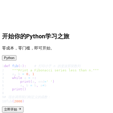
开始你的Python
学习之旅
零成本，零门槛，即可开始。
Python
1
def
fib
(
n
)
:
# 打印小于 n 的斐波那契数列
2
"""Print a Fibonacci series less than n."""
3
    a
,
 b 
=
0
,
1
4
while
 a 
<
 n
:
5
print
(
a
,
 end
=
' '
)
6
        a
,
 b 
=
 b
,
 a
+
b
7
print
(
)
8
9
# 现在调用我们刚定义的函数：
10
fib
(
2000
)
立即开始